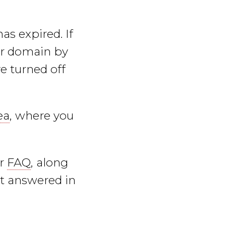
as expired. If
ur domain by
e turned off
ea
, where you
ur
FAQ
, along
't answered in