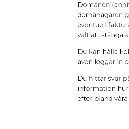
Domänen
(ann
domänägaren gå
eventuell faktu
valt att stänga a
Du kan hålla k
även loggar in 
Du hittar svar p
information hur 
efter bland våra