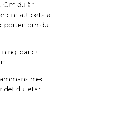
it. Om du är
enom att betala
supporten om du
lning
, där du
t.
lsammans med
 det du letar