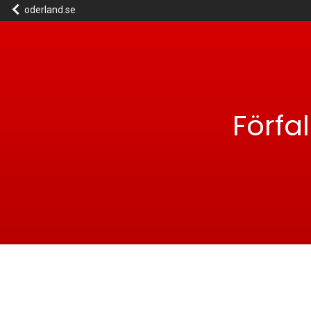
oderland.se
Förfa