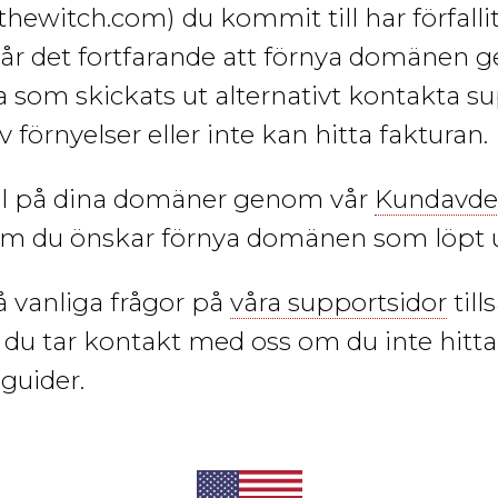
ithewitch.com)
du kommit till har förfall
r det fortfarande att förnya domänen g
ra som skickats ut alternativt kontakta 
v förnyelser eller inte kan hitta fakturan.
oll på dina domäner genom vår
Kundavde
om du önskar förnya domänen som löpt u
å vanliga frågor på
våra supportsidor
til
du tar kontakt med oss om du inte hittar
 guider.