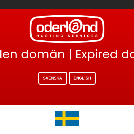
llen domän | Expired 
SVENSKA
ENGLISH