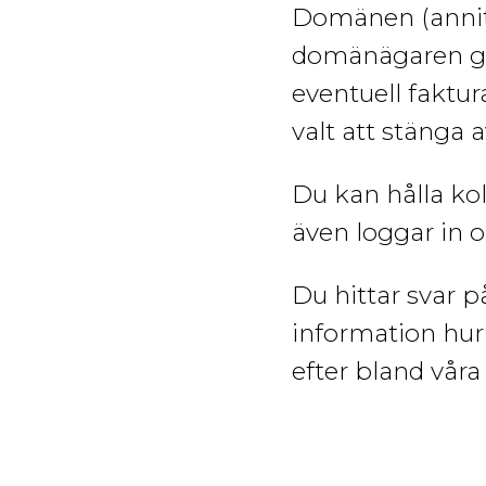
Domänen
(ann
domänägaren gå
eventuell faktu
valt att stänga a
Du kan hålla k
även loggar in 
Du hittar svar p
information hur 
efter bland våra