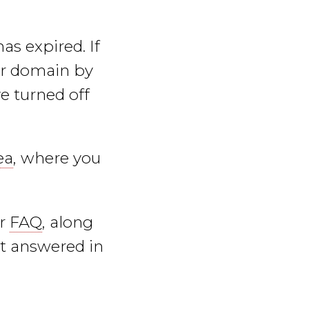
as expired. If
ur domain by
e turned off
ea
, where you
ur
FAQ
, along
't answered in