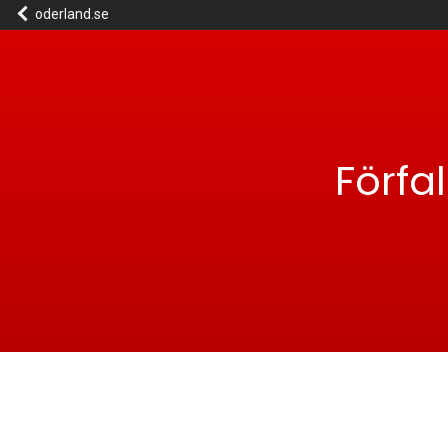
oderland.se
Förfa