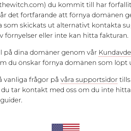
ithewitch.com)
du kommit till har förfall
r det fortfarande att förnya domänen g
ra som skickats ut alternativt kontakta 
v förnyelser eller inte kan hitta fakturan.
oll på dina domäner genom vår
Kundavde
om du önskar förnya domänen som löpt u
å vanliga frågor på
våra supportsidor
til
du tar kontakt med oss om du inte hittar
 guider.