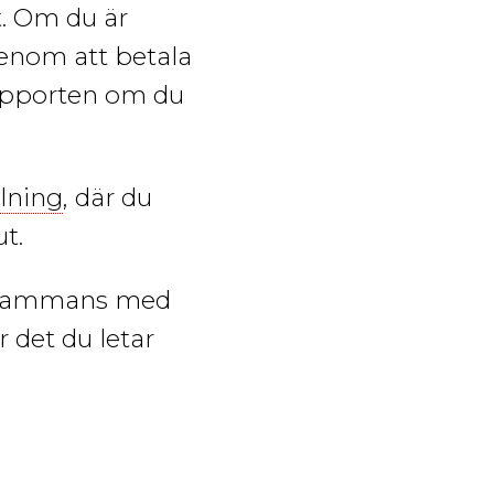
it. Om du är
enom att betala
supporten om du
lning
, där du
t.
lsammans med
 det du letar